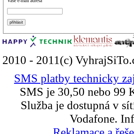
Vaše e-mail adresa
2010 - 2011(c) VyhrajSiTo.
SMS platby technicky za
SMS je 30,50 nebo 99 K
Služba je dostupná v sí
Vodafone. In
Reklamace a řeše