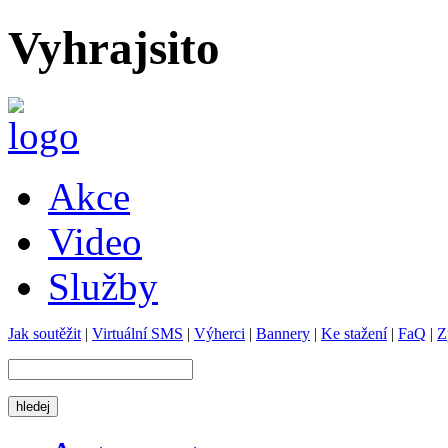
Vyhrajsito
Akce
Video
Služby
Jak soutěžit
|
Virtuální SMS
|
Výherci
|
Bannery
|
Ke stažení
|
FaQ
|
Z